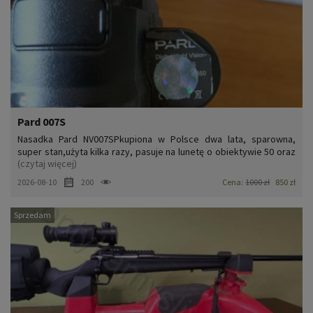
Pard 007S
Nasadka Pard NV007SPkupiona w Polsce dwa lata, sparowna,
super stan,użyta kilka razy, pasuje na lunetę o obiektywie 50 oraz
(czytaj więcej)
56
2026-08-10
200
Cena:
1000 zł
850 zł
Sprzedam