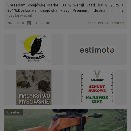
Sprzedam kniejówkę Merkel B3 w wersji Jagd. kal 8,57JRS +
20/76,Doskonała kniejówka klasy Premium, idealna m.in. na
(czytaj więcej)
podchód i zbiorówki.Za dopłatą (oferty w osobnych ogłoszeniach)
Leica Magnus 1,5-10x42 krzyż podświetlany 4A oraz org. montaż
2026-08-10
34017
Cena:
19900 zł
17900 zł
Merkla.Merkla B3 Jagd oraz lunetę z org. montażem zakupiłe...
Sprzedam