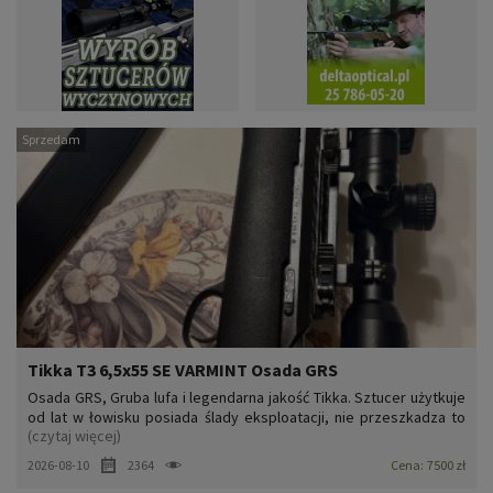
Sprzedam
Tikka T3 6,5x55 SE VARMINT Osada GRS
Osada GRS, Gruba lufa i legendarna jakość Tikka. Sztucer użytkuje
od lat w łowisku posiada ślady eksploatacji, nie przeszkadza to
(czytaj więcej)
świetnym skupieniu na tarczy i idealnej pracy zamka. W komplecie
z lunetą noktowizyjną hikmikro Alpex + doświetlacz noxar 850 na
2026-08-10
2364
Cena:
7500 zł
szybkim montażu(lunetę mogę sprzedać osob...