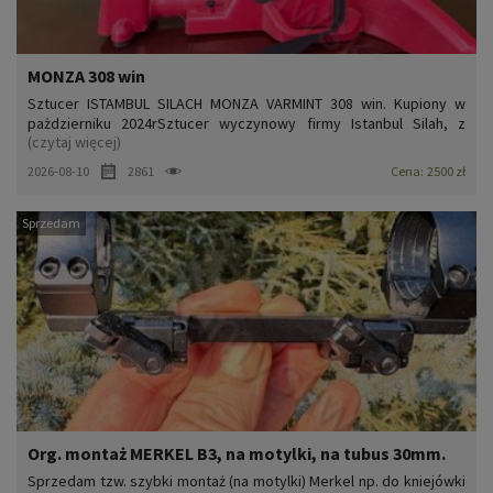
MONZA 308 win
Sztucer ISTAMBUL SILACH MONZA VARMINT 308 win. Kupiony w
pażdzierniku 2024rSztucer wyczynowy firmy Istanbul Silah, z
(czytaj więcej)
precyzyjną varmintowską lufą długości 61 cm bez mechanicznych
przyrządów celowniczych. Średnica wylotu wynosi aż 22 mm. skok
2026-08-10
2861
Cena:
2500 zł
gwintu 1:10umożliwia wykorzystanie cięższych pocisków. Moż...
Sprzedam
Org. montaż MERKEL B3, na motylki, na tubus 30mm.
Sprzedam tzw. szybki montaż (na motylki) Merkel np. do kniejówki