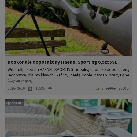
Doskonale doposażony Haenel Sporting 6,5x55SE.
Witam.Sprzedam HAENEL SPORTING - idealną i dobrze doposażoną
jednostkę dla myśliwych, którzy cenią sobie bardzo precyzyjne
(czytaj więcej)
strzały, oraz strzały na dłuższe odległości. Jednostkę posiadam
kilka lat, używałem jej gł. na strzelnicy, na dystansach 200-
2026-08-10
10595
Cena:
9800 zł
7800 zł
300m.Stan idealny, prawie sklepowy, bez żadnych rys...
Sprzedam