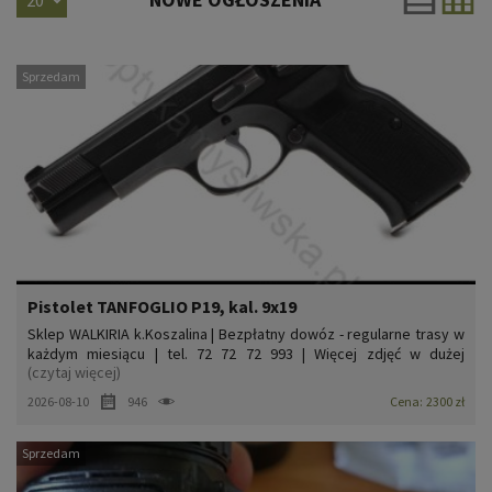
Sprzedam
Pistolet TANFOGLIO P19, kal. 9x19
Sklep WALKIRIA k.Koszalina | Bezpłatny dowóz - regularne trasy w
każdym miesiącu | tel. 72 72 72 993 | Więcej zdjęć w dużej
(czytaj więcej)
rozdzielczości na stronie: walkiria.sklep.pl. Kod dla wyszukiwarki:
K2797.Pistolet samopowtarzalny centralnego zapłonu Tanfoglio,
2026-08-10
946
Cena:
2300 zł
Mod. P19, kal. 9x19. Włoski klon legendarnego...
Sprzedam