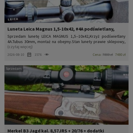
Luneta Leica Magnus 1,5-10x42, #4A podświetlany,
Sprzedam lunetę LEICA MAGNUS 1,5--10x42,Krzyż podświetlany
4A.Tubus 30mm, montaż na obejmy.Stan lunety prawie sklepowy,
(czytaj więcej)
bez oznak używania.lunetę zakupiłem nową w szczecińskim
salonie myśliwskim.Posiadam do niej wszystko to, co fabryka dała
2026-08-10
1576
Cena:
7800 zł
7480 zł
przy sprzedaży, tj;-luneta Leica Magnus 1,5-10x42, krzyż 4A...
Sprzedam
Merkel B3 Jagd kal. 8,57JRS + 20/76 + dodatki