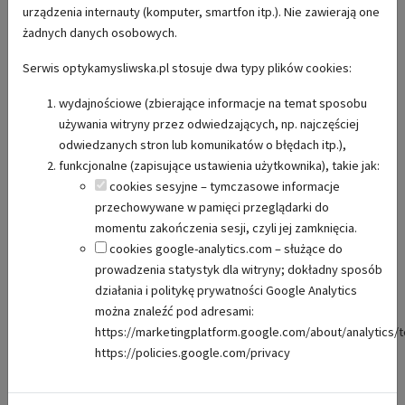
urządzenia internauty (komputer, smartfon itp.). Nie zawierają one
walizeczka.DOWOZIMY
2026-08-10
1
Cena:
2350 zł
żadnych danych osobowych.
Sprzedam
Serwis optykamysliwska.pl stosuje dwa typy plików cookies:
wydajnościowe (zbierające informacje na temat sposobu
używania witryny przez odwiedzających, np. najczęściej
odwiedzanych stron lub komunikatów o błędach itp.),
funkcjonalne (zapisujące ustawienia użytkownika), takie jak:
cookies sesyjne – tymczasowe informacje
przechowywane w pamięci przeglądarki do
momentu zakończenia sesji, czyli jej zamknięcia.
cookies google-analytics.com – służące do
Sztucer OWG Mosin 7,62x54R z gwintem
prowadzenia statystyk dla witryny; dokładny sposób
Dziś na sprzedaż trafia jeden z moich ulubionych sztucerów, jakim
jest OWG na bazie Mosina we wspaniałym kalibrze 7,62x54R.
działania i politykę prywatności Google Analytics
(czytaj więcej)
Składny, celny i mocny. Pomalowany „do lasu”, skuteczny, robi
można znaleźć pod adresami:
robotę. Na końcu lufy ma gwint 14x1. Sprzedaje w komplecie z
2026-08-10
1703
Cena:
1500 zł
https://marketingplatform.google.com/about/analytics/t
widoczną lunetą. Za dopłatą mogę dołożyć tłumik ;-) P...
https://policies.google.com/privacy
Sprzedam