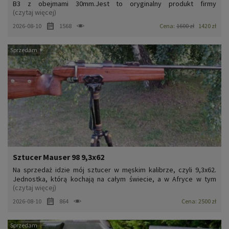
B3 z obejmami 30mm.Jest to oryginalny produkt firmy
(czytaj więcej)
MERKEL.Montaż lekko używany, ale stan idealny.Używany był kilka
razy zimą na polowaniu zbiorowym, zmontowany był z kniejówką
2026-08-10
1568
Cena:
1600 zł
1420 zł
MERKEL B3 oraz z lunetą Leica Magnus 1,5-10x42.Pasuje takż...
Sprzedam
Sztucer Mauser 98 9,3x62
Na sprzedaż idzie mój sztucer w męskim kalibrze, czyli 9,3x62.
Jednostka, którą kochają na całym świecie, a w Afryce w tym
(czytaj więcej)
kalibrze takie sztuki mają na koncie całą „wielka 5!”. Zatem czy na
polowanie, czy na męskie strzelanie, nada się znakomicie. Broń w
2026-08-10
864
Cena:
2500 zł
swietnym stanie, lufa gruba, zakończona komp...
Sprzedam