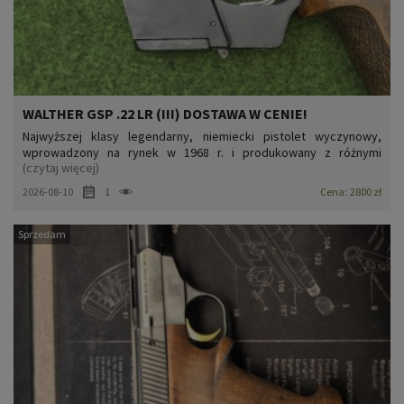
WALTHER GSP .22 LR (III) DOSTAWA W CENIE!
Najwyższej klasy legendarny, niemiecki pistolet wyczynowy,
wprowadzony na rynek w 1968 r. i produkowany z różnymi
(czytaj więcej)
modyfikacjami po dziś dzień. Oferowany egzemplarz pochodzi z
1977 r. i nie jest już wyposażony w bezpiecznik nastawny, z
2026-08-10
1
Cena:
2800 zł
którego ostatecznie Walther zrezygnował właśnie w 1977 r. Chwyt
a...
Sprzedam