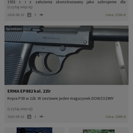
1931 r. i z założenia skonstruowany jako uzbrojenie dla
(czytaj więcej)
nieumundurowanych funkcjonariuszy policji. Oferowany
egzemplarz wyprodukowany został w 1966 r. i znajduje się w
2026-08-10
3
Cena:
2100 zł
doskonałym stanie technicznym – lufa w stanie idealnym. Broń w
100% orygi...
Sprzedam
ERMA EP882 kal. 22lr
Kopia P38 w 22lr. W zestawie jeden magazynek.DOWZOZIMY
(czytaj więcej)
2026-08-10
1
Cena:
1500 zł