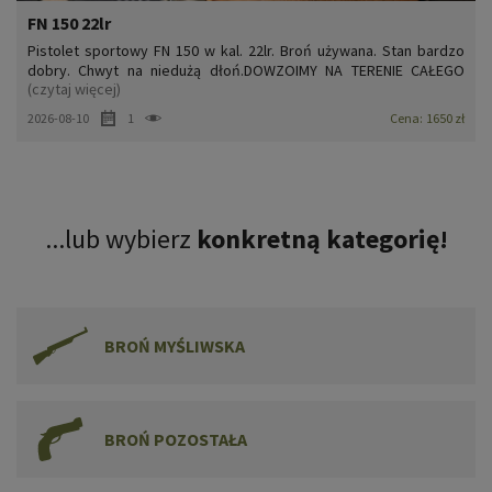
FN 150 22lr
Pistolet sportowy FN 150 w kal. 22lr. Broń używana. Stan bardzo
dobry. Chwyt na niedużą dłoń.DOWZOIMY NA TERENIE CAŁEGO
(czytaj więcej)
KRAJU.
2026-08-10
1
Cena:
1650 zł
...lub wybierz
konkretną kategorię!
BROŃ MYŚLIWSKA
BROŃ POZOSTAŁA