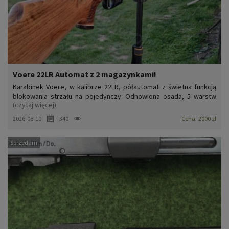
Voere 22LR Automat z 2 magazynkami!
Karabinek Voere, w kalibrze 22LR, półautomat z świetna funkcją
blokowania strzału na pojedynczy. Odnowiona osada, 5 warstw
(czytaj więcej)
olejowanych, świetnie się prezentuje! Lufa zakończona gwintem
1/2x28, luneta BSA Sweet 22 (z korektą nastaw na różne dystanse
2026-08-10
340
Cena:
2000 zł
z podziałem na masę używanej amunicji – świetna spr...
Sprzedam